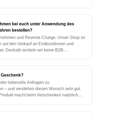
eine stabile, zügige und verlässlich
ehmen bei euch unter Anwendung des
ahren bestellen?
ernehmen und Reverse Charge. Unser Shop ist
ch auf den Verkauf an Endkundinnen und
t. Deshalb wickeln wir keine B2B-
as Reverse-Charge-Verfahren ist bei uns
ls Geschenk?
eder liebevolle Anfragen zu
 – und verstehen diesen Wunsch sehr gut.
Produkt macht beim Verschenken natürlich
n wir uns bewusst dagegen entschieden,