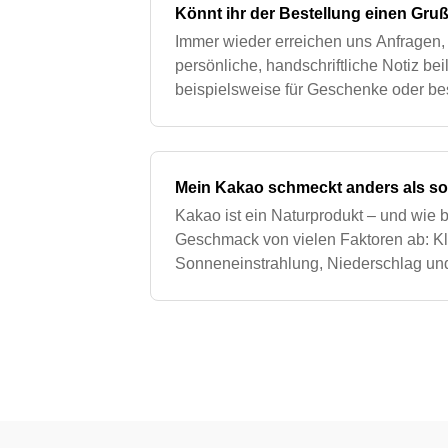
Könnt ihr der Bestellung einen Gru
Immer wieder erreichen uns Anfragen,
persönliche, handschriftliche Notiz be
beispielsweise für Geschenke oder b
dieser Gedanke ist, können wir solche
nicht
Mein Kakao schmeckt anders als s
Kakao ist ein Naturprodukt – und wie b
Geschmack von vielen Faktoren ab: Kl
Sonneneinstrahlung, Niederschlag und 
500g zeremoniellem Kakao stecken ru