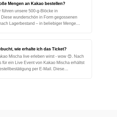
roße Mengen an Kakao bestellen?
ir führen unsere 500-g-Blöcke in
. Diese wunderschön in Form gegossenen
 nach Lagerbestand – in beliebiger Menge
bieten wir 5-kg-Großblöcke an. Je nach
bucht, wie erhalte ich das Ticket?
kao Mischa live erleben wirst - wow 😍. Nach
 für ein Live Event von Kakao Mischa erhältst
stellbestätigung per E-Mail. Diese
t bereits als gültiges Ticket für de