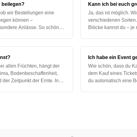
ß beilegen?
Kann ich bei euch g
 ob wir Bestellungen eine
Ja, das ist möglich. W
ilegen können –
verschiedenen Sorten
esondere Anlässe. So schön
Blöcke kannst du – je
 individuellen Wünsche leider
bestellen. Zusätzlich 
individuellem
onst?
Ich habe ein Event ge
ei allen Früchten, hängt der
Wie schön, dass du Ka
ima, Bodenbeschaffenheit,
dem Kauf eines Tickets
der Zeitpunkt der Ernte. In
du automatisch eine Be
nd 40 Kakaofrüchte, a
Bestellbestätigung dien